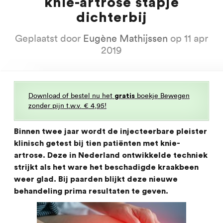
knie-artrose stapje
dichterbij
Geplaatst door
Eugène Mathijssen
op 11 apr
2019
Download of bestel nu het
boekje Bewegen
gratis
zonder pijn t.w.v. € 4,95!
Binnen twee jaar wordt de injecteerbare pleister
klinisch getest bij tien patiënten met knie-
artrose. Deze in Nederland ontwikkelde techniek
strijkt als het ware het beschadigde kraakbeen
weer glad. Bij paarden blijkt deze nieuwe
behandeling prima resultaten te geven.