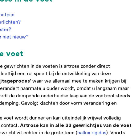
oetpijn
erlichten?
ster?
e niet nieuw”
e voet
 gewrichten in de voeten is artrose zonder direct
eeftijd een rol speelt bij de ontwikkeling van deze
waar we allemaal mee te maken krijgen bij
lijtageproces’
verandert naarmate u ouder wordt, omdat u langzaam maar
wordt de dempende onderhuidse laag van de voetzool steeds
demping. Gevolg: klachten door vorm verandering en
 voet wordt dunner en kan uiteindelijk vrijwel volledig
 contact.
Artrose kan in alle 33 gewrichtjes van de voet
ewricht zit echter in de grote teen (
hallux rigidus
). Voorts