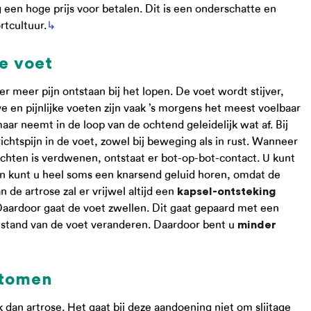
og een hoge prijs voor betalen. Dit is een onderschatte en
rtcultuur.
↳
e voet
r meer pijn ontstaan bij het lopen. De voet wordt stijver,
 en pijnlijke voeten zijn vaak ’s morgens het meest voelbaar
ar neemt in de loop van de ochtend geleidelijk wat af. Bij
chtspijn in de voet, zowel bij beweging als in rust. Wanneer
ichten is verdwenen, ontstaat er bot-op-bot-contact. U kunt
 kunt u heel soms een knarsend geluid horen, omdat de
 de artrose zal er vrijwel altijd een
kapsel-ontsteking
aardoor gaat de voet zwellen. Dit gaat gepaard met een
 stand van de voet veranderen. Daardoor bent u
minder
ptomen
dan artrose. Het gaat bij deze aandoening niet om slijtage