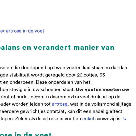
r artrose in de voet
balans en verandert manier van
pselen die doorlopend op twee voeten kan staan en dat dan
de stabiliteit wordt geregeld door 26 botjes, 33
et en onderbeen. Deze onderdelen van het
 hoe stevig u in uw schoenen staat.
Uw voeten moeten uw
rent of hurkt, oefent u daarom extra veel druk uit op de
 ouder worden leiden tot
artrose
, wat in de volksmond slijtage
eerdere gewrichtjes ontstaat, kan dit een nadelig effect
lopen. Zeker als de artrose in voet én
enkel
aanwezig is.
↳
ose in de voet