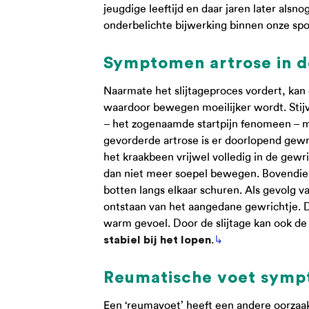
jeugdige leeftijd en daar jaren later alsn
onderbelichte bijwerking binnen onze spo
Symptomen artrose in d
Naarmate het slijtageproces vordert, kan e
waardoor bewegen moeilijker wordt. Stijve
– het zogenaamde startpijn fenomeen – ma
gevorderde artrose is er doorlopend gewri
het kraakbeen vrijwel volledig in de gewr
dan niet meer soepel bewegen. Bovendien
botten langs elkaar schuren. Als gevolg van
ontstaan van het aangedane gewrichtje. D
warm gevoel. Door de slijtage kan ook de
.
↳
stabiel bij het lopen
Reumatische voet sym
Een ‘reumavoet’ heeft een andere oorzaak 