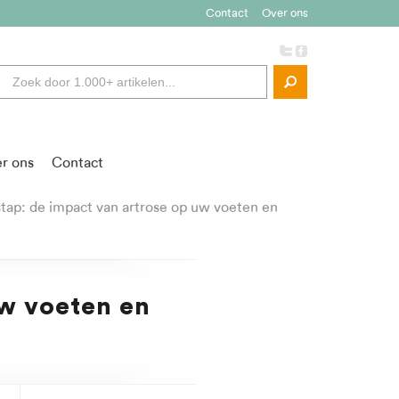
Contact
Over ons
r ons
Contact
stap: de impact van artrose op uw voeten en
uw voeten en