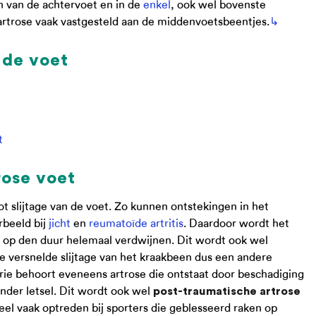
n van de achtervoet en in de
enkel
, ook wel bovenste
trose vaak vastgesteld aan de middenvoetsbeentjes.
↳
 de voet
t
rose voet
ot slijtage van de voet. Zo kunnen ontstekingen in het
rbeeld bij
jicht
en
reumatoïde artritis
. Daardoor wordt het
 op den duur helemaal verdwijnen. Dit wordt ook wel
 versnelde slijtage van het kraakbeen dus een andere
rie behoort eveneens artrose die ontstaat door beschadiging
nder letsel. Dit wordt ook wel
post-traumatische artrose
l vaak optreden bij sporters die geblesseerd raken op