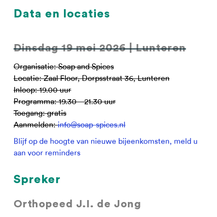
Data en locaties
Dinsdag 19 mei 2026 | Lunteren
Organisatie: Soap and Spices
Locatie: Zaal Floor, Dorpsstraat 36, Lunteren
Inloop: 19.00 uur
Programma: 19.30 – 21.30 uur
Toegang: gratis
Aanmelden:
info@soap-spices.nl
Blijf op de hoogte van nieuwe bijeenkomsten, meld u
aan voor reminders
Spreker
Orthopeed J.I. de Jong