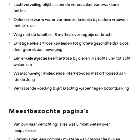
Luchtvervuiling blijkt sluipende veroorzaker van zwakkere
botten
Oefenen in warm water vermindert kniepijn bij oudere vrouwen
met artrose
Weg met de fabeltjes: 8 mythes over rugpijn ontkracht
Ernstige enkelartrose kan leiden tot grotere gezondheidsrisico’s
door gebrek aan beweging
Eén enkele injectie keert artrose bij dieren in slechts vier tot acht
weken om
Waarschuwing: misleidende internetvideo met orthopeed Jan
Ide de Jong
Verrassende voeding blijkt krachtig wapen tegen botontkalking
Meestbezochte pagina’s
Van pijn naar verlichting: alles wat u moet weten over
heupartrose
Fibromyalgie: een complex mysterie van chronische pijn en