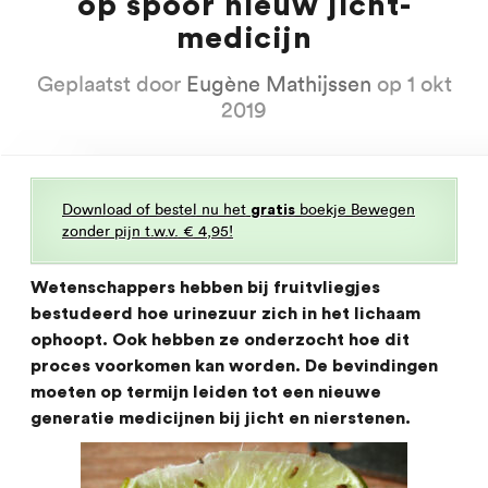
op spoor nieuw jicht-
medicijn
Geplaatst door
Eugène Mathijssen
op 1 okt
2019
Download of bestel nu het
boekje Bewegen
gratis
zonder pijn t.w.v. € 4,95!
Wetenschappers hebben bij fruitvliegjes
bestudeerd hoe urinezuur zich in het lichaam
ophoopt. Ook hebben ze onderzocht hoe dit
proces voorkomen kan worden. De bevindingen
moeten op termijn leiden tot een nieuwe
generatie medicijnen bij jicht en nierstenen.