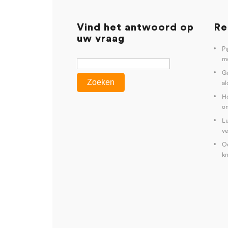
Vind het antwoord op
Re
uw vraag
Pi
mo
G
al
Ho
on
Lu
ve
Oe
kn