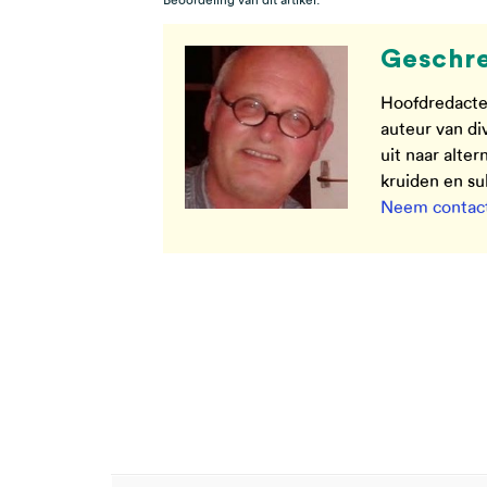
Beoordeling van dit artikel:
Geschre
Hoofdredacte
auteur van di
uit naar alte
kruiden en s
Neem contact