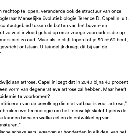
rechtop te lopen, veranderde ook de structuur van onze
leraar Menselijke Evolutiebiologie Terence D. Capellini uit.
 contactgebied tussen de botten van het boven- en
t zo veel invloed gehad op onze vroege voorouders die op
s niet zo oud. Maar als je blijft lopen tot je 50 of 60 bent,
ewricht ontstaan. Uiteindelijk draagt dit bij aan de
”
jd aan artrose. Capellini zegt dat in 2040 bijna 40 procent
 een vorm van degeneratieve artrose zal hebben. Maar heeft
epidemie te voorkomen?
ficeren van de bevolking die niet vatbaar is voor artrose,”
gebruiken we technologie om het menselijk skelet tijdens de
e kunnen bepalen welke cellen de ontwikkeling van
ansturen.”
ische schakelaars, waarvan er honderden in elk deel van het