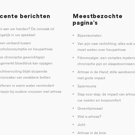
cente berichten
Meestbezochte
pagina’s
jn aan uw handen? De oorzaak zit
gelijk in uw speeksel
Bijeenkomsten
een verband tussen
Van pijn naar verlichting: alles wat 
coholconsumptie en heupartrose
moet weten over heupartrose
e chronische gewrichtspijn
Fibromyalgie: een complex mysteri
gemerkt bloeddruk kan opjagen
chronische pijn en slaapstoornissen
chtvervuiling blijkt sluipende
Artrose in de Hand: stille aandoeni
roorzaker van zwakkere botten
met grote impact
fenen in warm water vermindert
Spierreuma
iepijn bij oudere vrouwen met artrose
Stap voor stap: de impact van artro
uw voeten en loopcomfort
Groenlipmossel
Wat is artrose?
Jicht
Artrose in de knie