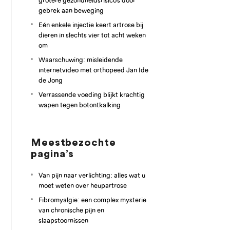
grotere gezondheidsrisico’s door
gebrek aan beweging
Eén enkele injectie keert artrose bij
dieren in slechts vier tot acht weken
om
Waarschuwing: misleidende
internetvideo met orthopeed Jan Ide
de Jong
Verrassende voeding blijkt krachtig
wapen tegen botontkalking
Meestbezochte
pagina’s
Van pijn naar verlichting: alles wat u
moet weten over heupartrose
Fibromyalgie: een complex mysterie
van chronische pijn en
slaapstoornissen