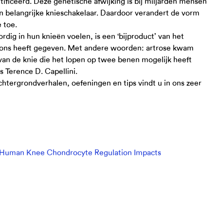
ificeerd. Deze genetische afwijking is bij miljarden mensen
n belangrijke knieschakelaar. Daardoor verandert de vorm
 toe.
rdig in hun knieën voelen, is een ‘bijproduct’ van het
n ons heeft gegeven. Met andere woorden: artrose kwam
an de knie die het lopen op twee benen mogelijk heeft
s Terence D. Capellini.
chtergrondverhalen, oefeningen en tips vindt u in ons zeer
on Human Knee Chondrocyte Regulation Impacts