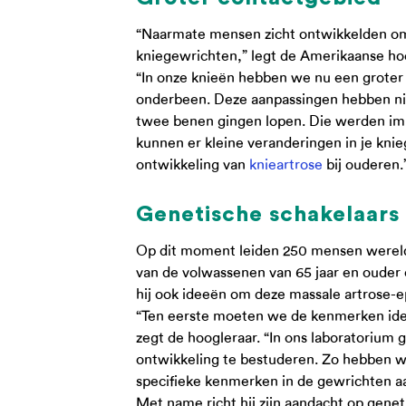
“Naarmate mensen zicht ontwikkelden om 
kniegewrichten,” legt de Amerikaanse hoog
“In onze knieën hebben we nu een groter
onderbeen. Deze aanpassingen hebben nie
twee benen gingen lopen. Die werden immer
kunnen er kleine veranderingen in je knieg
ontwikkeling van
knieartrose
bij ouderen.
Genetische schakelaars
Op dit moment leiden 250 mensen wereldwi
van de volwassenen van 65 jaar en ouder
hij ook ideeën om deze massale artrose-
“Ten eerste moeten we de kenmerken identi
zegt de hoogleraar. “In ons laboratorium 
ontwikkeling te bestuderen. Zo hebben w
specifieke kenmerken in de gewrichten a
Met name richt hij zijn aandacht op genet