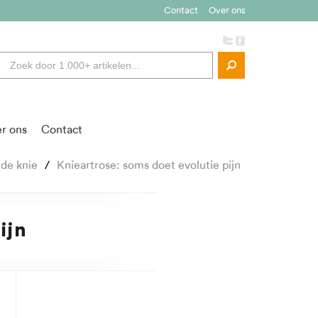
Contact
Over ons
r ons
Contact
 de knie
Knieartrose: soms doet evolutie pijn
ijn