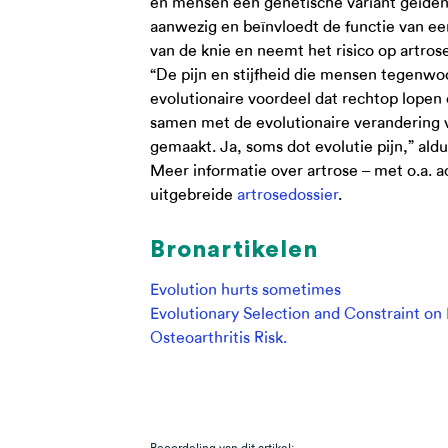
én mensen een genetische variant geïdent
aanwezig en beïnvloedt de functie van ee
van de knie en neemt het risico op artrose
“De pijn en stijfheid die mensen tegenwoo
evolutionaire voordeel dat rechtop lope
samen met de evolutionaire verandering v
gemaakt. Ja, soms dot evolutie pijn,” aldu
Meer informatie over artrose – met o.a. a
uitgebreide
artrosedossier
.
Bronartikelen
Evolution hurts sometimes
Evolutionary Selection and Constraint 
Osteoarthritis Risk.