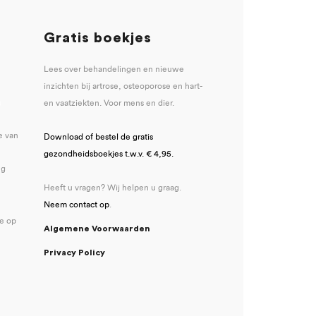
Gratis boekjes
Lees over behandelingen en nieuwe
inzichten bij artrose, osteoporose en hart-
u
en vaatziekten. Voor mens en dier.
e van
Download of bestel de gratis
gezondheidsboekjes t.w.v. € 4,95.
ng
Heeft u vragen? Wij helpen u graag.
Neem contact op
.
se op
Algemene Voorwaarden
Privacy Policy