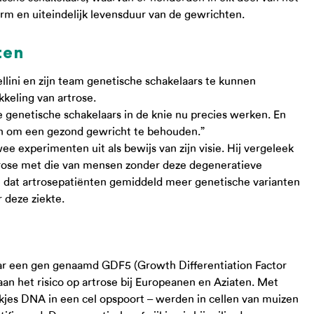
orm en uiteindelijk levensduur van de gewrichten.
ten
lini en zijn team genetische schakelaars te kunnen
kkeling van artrose.
 genetische schakelaars in de knie nu precies werken. En
en om een gezond gewricht te behouden.”
ee experimenten uit als bewijs van zijn visie. Hij vergeleek
trose met die van mensen zonder deze degeneratieve
 dat artrosepatiënten gemiddeld meer genetische varianten
 deze ziekte.
ar een gen genaamd GDF5 (Growth Differentiation Factor
 aan het risico op artrose bij Europeanen en Aziaten. Met
kjes DNA in een cel opspoort – werden in cellen van muizen