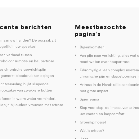
cente berichten
Meestbezochte
pagina’s
jn aan uw handen? De oorzaak zit
gelijk in uw speeksel
Bijeenkomsten
een verband tussen
Van pijn naar verlichting: alles wat 
coholconsumptie en heupartrose
moet weten over heupartrose
e chronische gewrichtspijn
Fibromyalgie: een complex mysteri
gemerkt bloeddruk kan opjagen
chronische pijn en slaapstoornissen
chtvervuiling blijkt sluipende
Artrose in de Hand: stille aandoeni
roorzaker van zwakkere botten
met grote impact
fenen in warm water vermindert
Spierreuma
iepijn bij oudere vrouwen met artrose
Stap voor stap: de impact van artro
uw voeten en loopcomfort
Groenlipmossel
Wat is artrose?