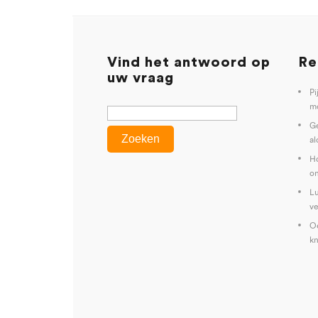
Vind het antwoord op
Re
uw vraag
Pi
mo
G
al
Ho
on
Lu
ve
Oe
kn