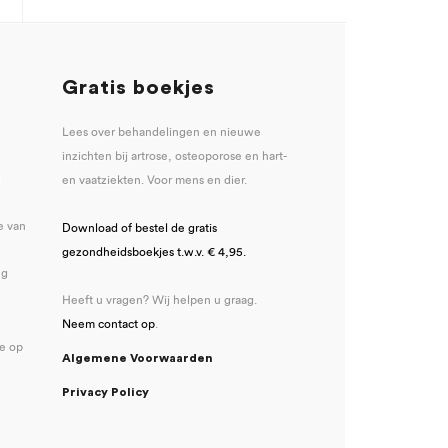
Gratis boekjes
Lees over behandelingen en nieuwe
inzichten bij artrose, osteoporose en hart-
u
en vaatziekten. Voor mens en dier.
e van
Download of bestel de gratis
gezondheidsboekjes t.w.v. € 4,95.
ng
Heeft u vragen? Wij helpen u graag.
Neem contact op
.
se op
Algemene Voorwaarden
Privacy Policy