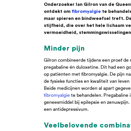
Onderzoeker Ian Gilron van de Queen’
ontdekt om
fibromyalgie
te behandele
maar spieren en bindweefsel treft. D
stijfheid, die over het hele lichaam 
vermoeidheid, stemmingswisselinge
Minder pijn
Gilron combineerde tijdens een proef de
pregabaline én duloxetine. Dit had een g
op patiënten met fibromyalgie. De pijn n
de fysieke functies en kwaliteit van leve
Beide medicijnen worden al apart gegeven
fibromyalgie
te behandelen. Pregabaline i
geneesmiddel bij epilepsie en zenuwpijn. 
een antidepressivum.
Veelbelovende combina