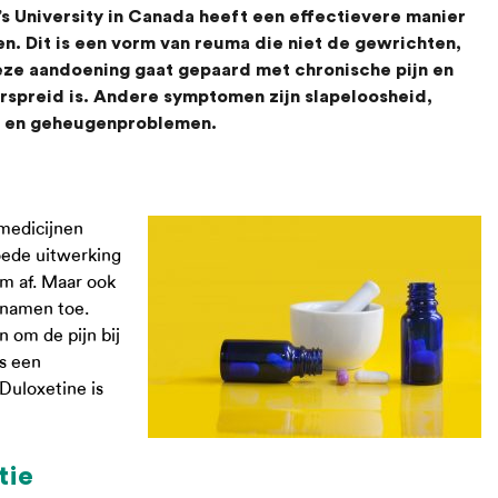
s University in Canada heeft een effectievere manier
n. Dit is een vorm van reuma die niet de gewrichten,
eze aandoening gaat gepaard met chronische pijn en
verspreid is. Andere symptomen zijn slapeloosheid,
n en geheugenproblemen.
 medicijnen
oede uitwerking
am af. Maar ook
n namen toe.
 om de pijn bij
s een
Duloxetine is
tie