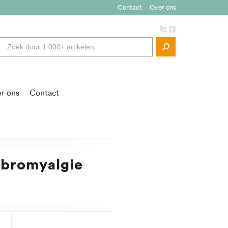
Contact
Over ons
r ons
Contact
ibromyalgie