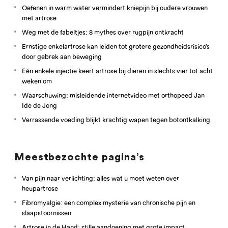
Oefenen in warm water vermindert kniepijn bij oudere vrouwen
met artrose
Weg met de fabeltjes: 8 mythes over rugpijn ontkracht
Ernstige enkelartrose kan leiden tot grotere gezondheidsrisico’s
door gebrek aan beweging
Eén enkele injectie keert artrose bij dieren in slechts vier tot acht
weken om
Waarschuwing: misleidende internetvideo met orthopeed Jan
Ide de Jong
Verrassende voeding blijkt krachtig wapen tegen botontkalking
Meestbezochte pagina’s
Van pijn naar verlichting: alles wat u moet weten over
heupartrose
Fibromyalgie: een complex mysterie van chronische pijn en
slaapstoornissen
Artrose in de Hand: stille aandoening met grote impact