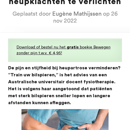
heupklachten te verlichten
Geplaatst door
Eugène Mathijssen
op 26
nov 2022
Download of bestel nu het
boekje Bewegen
gratis
zonder pijn t.w.v. € 4,95!
De pijn en stijfheid bij heupartrose verminderen?
“Train uw bilspieren,” is het advies van een
Australische universitair docent fysiotherapie.
Het is volgens haar aangetoond dat patiënten
met sterk bilspieren sneller lopen en langere
afstanden kunnen afleggen.