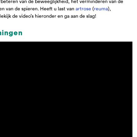
verbeteren van de beweeglijkheid, het verminderen van de
en van de spieren. Heeft u last van
artrose
(
reuma
),
kijk de video’s hieronder en ga aan de slag!
ningen