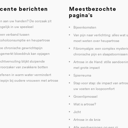
cente berichten
Meestbezochte
pagina’s
jn aan uw handen? De oorzaak zit
gelijk in uw speeksel
Bijeenkomsten
een verband tussen
Van pijn naar verlichting: alles wat 
coholconsumptie en heupartrose
moet weten over heupartrose
e chronische gewrichtspijn
Fibromyalgie: een complex mysteri
gemerkt bloeddruk kan opjagen
chronische pijn en slaapstoornissen
chtvervuiling blijkt sluipende
Artrose in de Hand: stille aandoeni
roorzaker van zwakkere botten
met grote impact
fenen in warm water vermindert
Spierreuma
iepijn bij oudere vrouwen met artrose
Stap voor stap: de impact van artro
uw voeten en loopcomfort
Groenlipmossel
Wat is artrose?
Jicht
Artrose in de knie
Alle aandoeningen op een rij