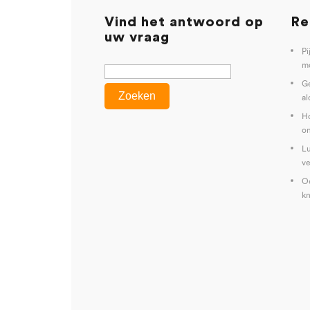
Vind het antwoord op
Re
uw vraag
Pi
mo
G
al
Ho
on
Lu
ve
Oe
kn