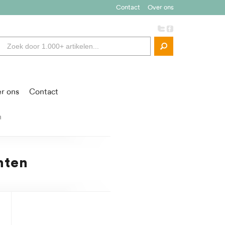
Contact
Over ons
r ons
Contact
n
hten