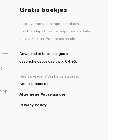
Gratis boekjes
Lees over behandelingen en nieuwe
inzichten bij artrose, osteoporose en hart-
u
en vaatziekten. Voor mens en dier.
e van
Download of bestel de gratis
gezondheidsboekjes t.w.v. € 4,95.
ng
Heeft u vragen? Wij helpen u graag.
Neem contact op
.
se op
Algemene Voorwaarden
Privacy Policy