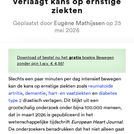
verlaagt kans op ernstige
ziekten
Geplaatst door
Eugène Mathijssen
op 25
mei 2026
Download of bestel nu het
boekje Bewegen
gratis
zonder pijn t.w.v. € 4,95!
Slechts een paar minuten per dag intensief bewegen
kan de kans op ernstige ziekten zoals
reumatoïde
artritis
,
dementie
,
hart- en vaatziekten
en
diabetes
type 2
drastisch verlagen. Dit blijkt uit een
grootschalig onderzoek onder bijna 100.000 mensen,
dat in maart 2026 is gepubliceerd in het
wetenschappelijke tijdschrift
European Heart Journal
.
De onderzoekers benadrukken dat het niet alleen gaat