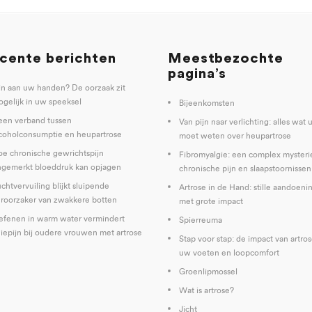
cente berichten
Meestbezochte
pagina’s
jn aan uw handen? De oorzaak zit
gelijk in uw speeksel
Bijeenkomsten
een verband tussen
Van pijn naar verlichting: alles wat 
coholconsumptie en heupartrose
moet weten over heupartrose
e chronische gewrichtspijn
Fibromyalgie: een complex mysteri
gemerkt bloeddruk kan opjagen
chronische pijn en slaapstoornissen
chtvervuiling blijkt sluipende
Artrose in de Hand: stille aandoeni
roorzaker van zwakkere botten
met grote impact
fenen in warm water vermindert
Spierreuma
iepijn bij oudere vrouwen met artrose
Stap voor stap: de impact van artro
uw voeten en loopcomfort
Groenlipmossel
Wat is artrose?
Jicht