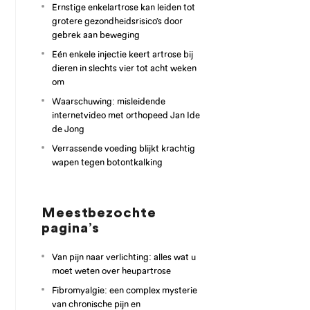
Ernstige enkelartrose kan leiden tot
grotere gezondheidsrisico’s door
gebrek aan beweging
Eén enkele injectie keert artrose bij
dieren in slechts vier tot acht weken
om
Waarschuwing: misleidende
internetvideo met orthopeed Jan Ide
de Jong
Verrassende voeding blijkt krachtig
wapen tegen botontkalking
Meestbezochte
pagina’s
Van pijn naar verlichting: alles wat u
moet weten over heupartrose
Fibromyalgie: een complex mysterie
van chronische pijn en