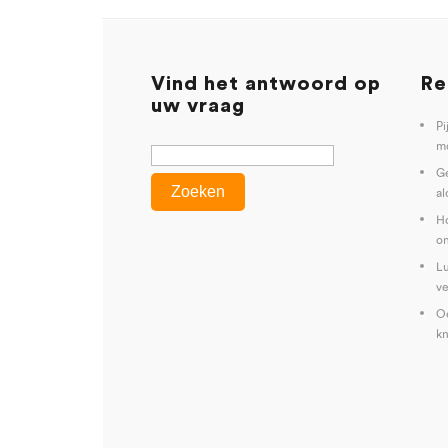
Vind het antwoord op
Re
uw vraag
Pi
mo
G
al
Ho
on
Lu
ve
Oe
kn