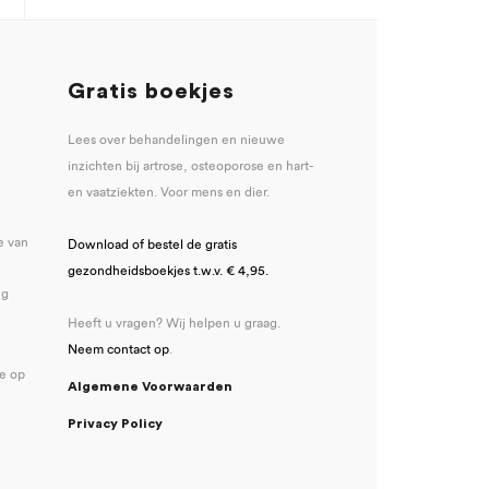
Gratis boekjes
Lees over behandelingen en nieuwe
inzichten bij artrose, osteoporose en hart-
u
en vaatziekten. Voor mens en dier.
e van
Download of bestel de gratis
gezondheidsboekjes t.w.v. € 4,95.
ng
Heeft u vragen? Wij helpen u graag.
Neem contact op
.
se op
Algemene Voorwaarden
Privacy Policy