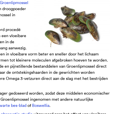
Groenlipmossel
een droogpoeder
mossel in
erd procedé
 een vloeibare
en in de
hang aanwezig.
 in vloeibare vorm beter en sneller door het lichaam
rmen tot kleinere moleculen afgebroken hoeven te worden.
en pijnstillende bestanddelen van Groenlipmossel direct
ar de ontstekingshaarden in de gewrichten worden
re Omega 3-vetzuren direct aan de slag met het bestrijden
 lager gedoseerd worden, zodat deze middelen economischer
an Groenlipmossel ingenomen met andere natuurlijke
warte bes-blad
of
Boswellia
.