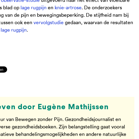
n
observatie-studie
uitgevoerd naar het effect van vloeibare
s blad op
lage rugpijn
en
knie-artrose
. De onderzoekers
ng van de pijn en bewegingsbeperking. De stijfheid nam bij
intussen ook een
vervolgstudie
gedaan, waarvan de resultaten
j
lage rugpijn
.
ven door Eugène Mathijssen
ur van Bewegen zonder Pijn. Gezondheidsjournalist en
verse gezondheidsboeken. Zijn belangstelling gaat vooral
rnatieve behandelingsmogelijkheden en andere natuurlijke