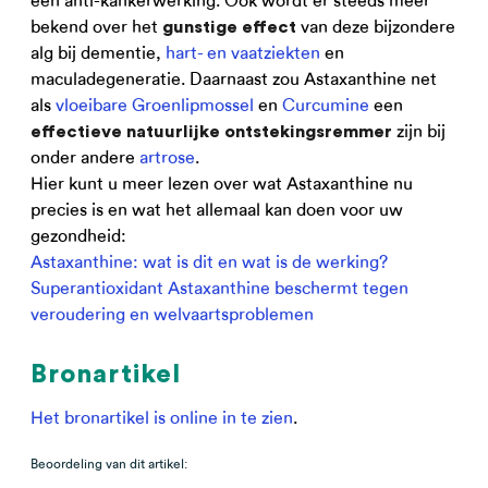
een anti-kankerwerking. Ook wordt er steeds meer
bekend over het
van deze bijzondere
gunstige effect
alg bij dementie,
hart- en vaatziekten
en
maculadegeneratie. Daarnaast zou Astaxanthine net
als
vloeibare Groenlipmossel
en
Curcumine
een
zijn bij
effectieve natuurlijke ontstekingsremmer
onder andere
artrose
.
Hier kunt u meer lezen over wat Astaxanthine nu
precies is en wat het allemaal kan doen voor uw
gezondheid:
Astaxanthine: wat is dit en wat is de werking?
Superantioxidant Astaxanthine beschermt tegen
veroudering en welvaartsproblemen
Bronartikel
Het bronartikel is online in te zien
.
Beoordeling van dit artikel: