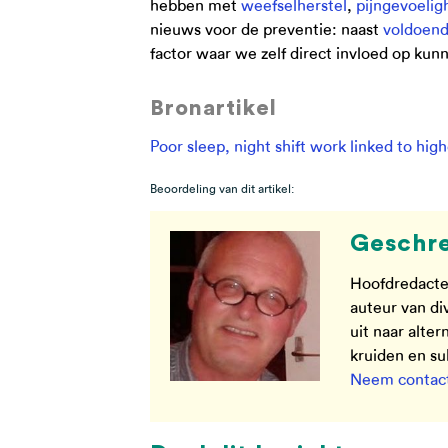
hebben met
weefselherstel
,
pijngevoelig
nieuws voor de preventie: naast
voldoen
factor waar we zelf direct invloed op kun
Bronartikel
Poor sleep, night shift work linked to highe
Beoordeling van dit artikel:
Geschre
Hoofdredacte
auteur van di
uit naar alte
kruiden en s
Neem contact