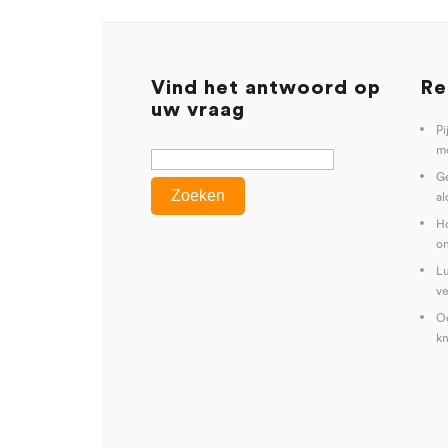
Vind het antwoord op
Re
uw vraag
Pi
mo
G
al
Ho
on
Lu
ve
Oe
kn