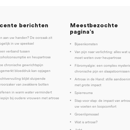
cente berichten
Meestbezochte
pagina’s
jn aan uw handen? De oorzaak zit
gelijk in uw speeksel
Bijeenkomsten
een verband tussen
Van pijn naar verlichting: alles wat 
coholconsumptie en heupartrose
moet weten over heupartrose
e chronische gewrichtspijn
Fibromyalgie: een complex mysteri
gemerkt bloeddruk kan opjagen
chronische pijn en slaapstoornissen
chtvervuiling blijkt sluipende
Artrose in de Hand: stille aandoeni
roorzaker van zwakkere botten
met grote impact
fenen in warm water vermindert
Spierreuma
iepijn bij oudere vrouwen met artrose
Stap voor stap: de impact van artro
uw voeten en loopcomfort
Groenlipmossel
Wat is artrose?