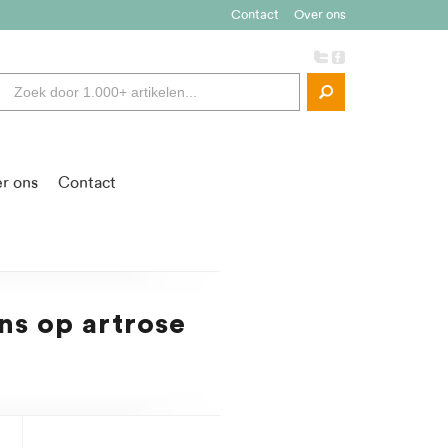
Contact
Over ons
r ons
Contact
ns op artrose