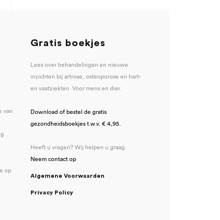
Gratis boekjes
Lees over behandelingen en nieuwe
inzichten bij artrose, osteoporose en hart-
u
en vaatziekten. Voor mens en dier.
e van
Download of bestel de gratis
gezondheidsboekjes t.w.v. € 4,95.
ng
Heeft u vragen? Wij helpen u graag.
Neem contact op
.
se op
Algemene Voorwaarden
Privacy Policy