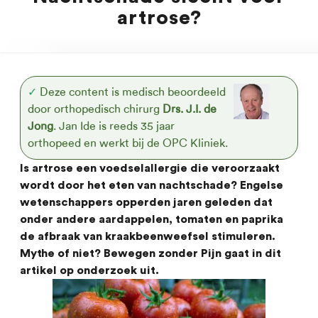
artrose?
✓
Deze content is medisch beoordeeld
door orthopedisch chirurg
Drs. J.I. de
Jong
. Jan Ide is reeds 35 jaar
orthopeed en werkt bij de OPC Kliniek.
Is artrose een voedselallergie die veroorzaakt
wordt door het eten van nachtschade? Engelse
wetenschappers opperden jaren geleden dat
onder andere aardappelen, tomaten en paprika
de afbraak van kraakbeenweefsel stimuleren.
Mythe of niet? Bewegen zonder Pijn gaat in dit
artikel op onderzoek uit.