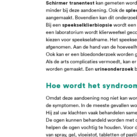
kan gemeten worde
Schirmer tranentest
minder bij deze aandoening. Ook de
sple
aangemaakt. Bovendien kan dit onderzoek 
Bij een
wordt een s
speekselklierbiopsie
een laboratorium wordt klierweefsel geco
kiezen voor speekselafname. Het speekse
afgenomen. Aan de hand van de hoeveelh
Ook kan er een bloedonderzoek worden ge
Als de arts complicaties vermoedt, kan e
worden gemaakt. Een
b
urineonderzoek
Hoe wordt het syndroo
Omdat deze aandoening nog niet kan word
de symptomen. In de meeste gevallen wor
Hij zal uw klachten vaak behandelen same
De ogen kunnen behandeld worden met oog
helpen de ogen vochtig te houden. Voor d
van spray, gel, vloeistof, tabletten of pasti