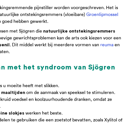
kingsremmende pijnstiller worden voorgeschreven. Het is
natuurlijke ontstekingsremmers (vloeibare)
Groenlipmossel
en goed hebben gewerkt.
nsen met Sjögren die
natuurlijke ontstekingsremmers
hevige gewrichtsproblemen kan de arts ook kiezen voor een
. Dit middel werkt bij meerdere vormen van
reuma
en
uenil
aten.
an met het syndroom van Sjögren
s u moeite heeft met slikken.
om de aanmaak van speeksel te stimuleren.
 maaltijden
gekruid voedsel en koolzuurhoudende dranken, omdat ze
.
werken het beste.
ine slokjes
en te gebruiken die een zoetstof bevatten, zoals Xylitol of