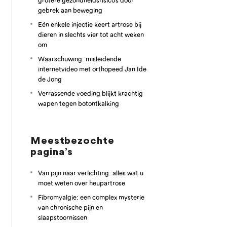
grotere gezondheidsrisico’s door
gebrek aan beweging
Eén enkele injectie keert artrose bij
dieren in slechts vier tot acht weken
om
Waarschuwing: misleidende
internetvideo met orthopeed Jan Ide
de Jong
Verrassende voeding blijkt krachtig
wapen tegen botontkalking
Meestbezochte
pagina’s
Van pijn naar verlichting: alles wat u
moet weten over heupartrose
Fibromyalgie: een complex mysterie
van chronische pijn en
slaapstoornissen