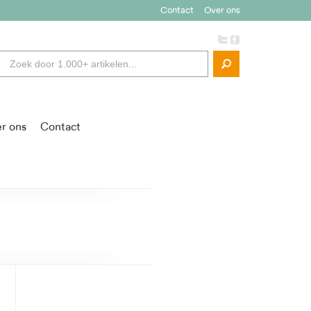
Contact
Over ons
r ons
Contact