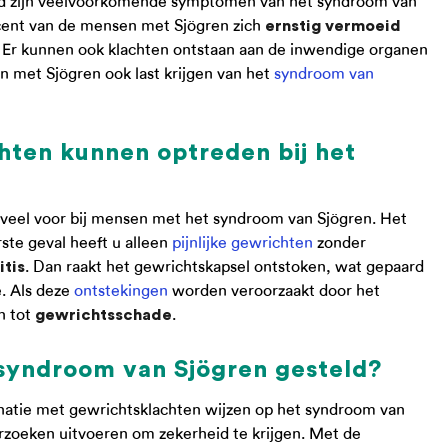
id zijn veelvoorkomende symptomen van het syndroom van
cent van de mensen met Sjögren zich
ernstig vermoeid
t. Er kunnen ook klachten ontstaan aan de inwendige organen
met Sjögren ook last krijgen van het
syndroom van
hten kunnen optreden bij het
 veel voor bij mensen met het syndroom van Sjögren. Het
erste geval heeft u alleen
pijnlijke gewrichten
zonder
. Dan raakt het gewrichtskapsel ontstoken, wat gepaard
itis
. Als deze
ontstekingen
worden veroorzaakt door het
n tot
.
gewrichtsschade
syndroom van Sjögren gesteld?
atie met gewrichtsklachten wijzen op het syndroom van
rzoeken uitvoeren om zekerheid te krijgen. Met de