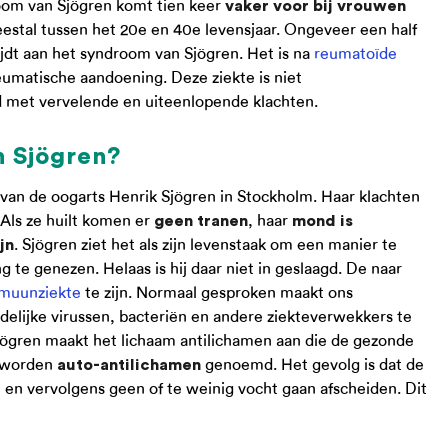
oom van Sjögren komt tien keer
vaker voor bij vrouwen
stal tussen het 20e en 40e levensjaar. Ongeveer een half
ijdt aan het syndroom van Sjögren. Het is na
reumatoïde
matische aandoening. Deze ziekte is niet
 met vervelende en uiteenlopende klachten.
n Sjögren?
van de oogarts Henrik Sjögren in Stockholm. Haar klachten
 Als ze huilt komen er
, haar
geen tranen
mond is
. Sjögren ziet het als zijn levenstaak om een manier te
jn
te genezen. Helaas is hij daar niet in geslaagd. De naar
muunziekte
te zijn. Normaal gesproken maakt ons
elijke virussen, bacteriën en andere ziekteverwekkers te
jögren maakt het lichaam antilichamen aan die de gezonde
t worden
genoemd. Het gevolg is dat de
auto-antilichamen
 en vervolgens geen of te weinig vocht gaan afscheiden. Dit