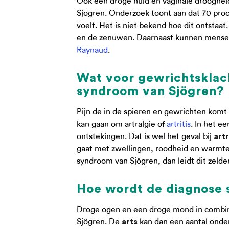
Ook een droge huid en vaginale drooghe
Sjögren. Onderzoek toont aan dat 70 pro
voelt. Het is niet bekend hoe dit ontstaa
en de zenuwen. Daarnaast kunnen mensen 
Raynaud
.
Wat voor gewrichtsklac
syndroom van Sjögren?
Pijn de in de spieren en gewrichten komt
kan gaan om artralgie of
artritis
. In het e
ontstekingen. Dat is wel het geval bij
artr
gaat met zwellingen, roodheid en warmte
syndroom van Sjögren, dan leidt dit zelde
Hoe wordt de diagnose 
Droge ogen en een droge mond in combin
Sjögren. De
kan dan een aantal onde
arts