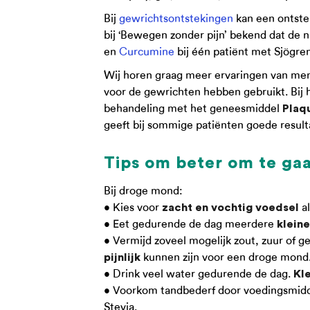
Bij
gewrichtsontstekingen
kan een ontste
bij ‘Bewegen zonder pijn’ bekend dat de 
en
Curcumine
bij één patiënt met Sjögr
Wij horen graag meer ervaringen van me
voor de gewrichten hebben gebruikt. Bij 
behandeling met het geneesmiddel
Plaq
geeft bij sommige patiënten goede result
Tips om beter om te ga
Bij droge mond:
• Kies voor
al
zacht en vochtig voedsel
• Eet gedurende de dag meerdere
kleine
• Vermijd zoveel mogelijk zout, zuur of 
kunnen zijn voor een droge mond
pijnlijk
• Drink veel water gedurende de dag.
Kle
• Voorkom tandbederf door voedingsmiddel
Stevia.