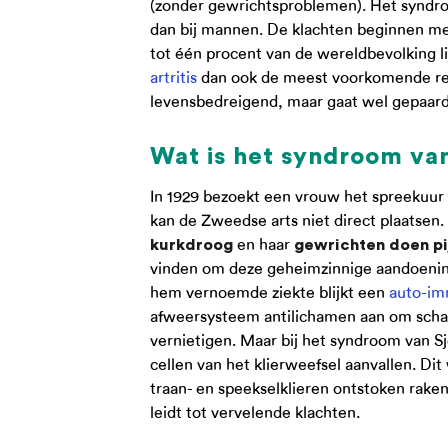
(zonder gewrichtsproblemen). Het syndr
dan bij mannen. De klachten beginnen mee
tot één procent van de wereldbevolking l
artritis
dan ook de meest voorkomende reu
levensbedreigend, maar gaat wel gepaard
Wat is het syndroom va
In 1929 bezoekt een vrouw het spreekuur 
kan de Zweedse arts niet direct plaatsen.
en haar
kurkdroog
gewrichten doen pi
vinden om deze geheimzinnige aandoening 
hem vernoemde ziekte blijkt een
auto-im
afweersysteem antilichamen aan om schad
vernietigen. Maar bij het syndroom van S
cellen van het klierweefsel aanvallen. Di
traan- en speekselklieren ontstoken raken
leidt tot vervelende klachten.