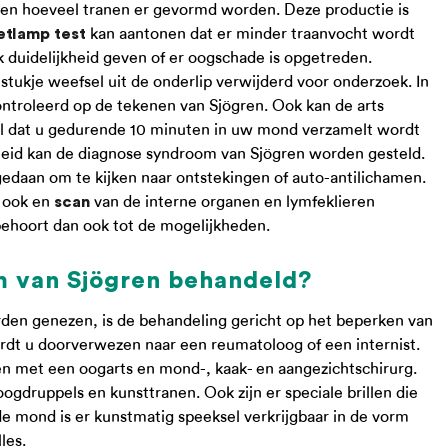
n hoeveel tranen er gevormd worden. Deze productie is
kan aantonen dat er minder traanvocht wordt
etlamp test
duidelijkheid geven of er oogschade is opgetreden.
tukje weefsel uit de onderlip verwijderd voor onderzoek. In
ntroleerd op de tekenen van Sjögren. Ook kan de arts
l dat u gedurende 10 minuten in uw mond verzamelt wordt
eid kan de diagnose syndroom van Sjögren worden gesteld.
daan om te kijken naar ontstekingen of auto-antilichamen.
r ook en
van de interne organen en lymfeklieren
scan
ehoort dan ook tot de mogelijkheden.
m van Sjögren behandeld?
en genezen, is de behandeling gericht op het beperken van
dt u doorverwezen naar een reumatoloog of een internist.
n met een oogarts en mond-, kaak- en aangezichtschirurg.
druppels en kunsttranen. Ook zijn er speciale brillen die
e mond is er kunstmatig speeksel verkrijgbaar in de vorm
lles.