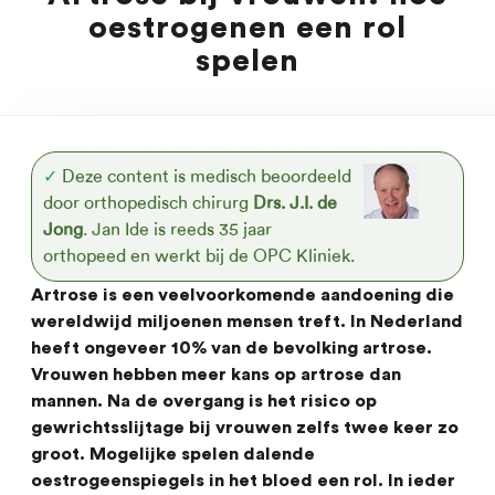
oestrogenen een rol
spelen
✓
Deze content is medisch beoordeeld
door orthopedisch chirurg
Drs. J.I. de
Jong
. Jan Ide is reeds 35 jaar
orthopeed en werkt bij de OPC Kliniek.
Artrose is een veelvoorkomende aandoening die
wereldwijd miljoenen mensen treft. In Nederland
heeft ongeveer 10% van de bevolking artrose.
Vrouwen hebben meer kans op artrose dan
mannen. Na de overgang is het risico op
gewrichtsslijtage bij vrouwen zelfs twee keer zo
groot. Mogelijke spelen dalende
oestrogeenspiegels in het bloed een rol. In ieder