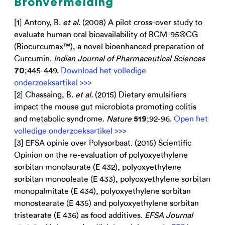
Bronvermelding
[1] Antony, B.
et al.
(2008) A pilot cross-over study to
evaluate human oral bioavailability of BCM-95®CG
(Biocurcumax™), a novel bioenhanced preparation of
Curcumin.
Indian Journal of Pharmaceutical Sciences
;445-449.
Download het volledige
70
onderzoeksartikel >>>
[2] Chassaing, B.
et al.
(2015) Dietary emulsifiers
impact the mouse gut microbiota promoting colitis
and metabolic syndrome.
Nature
;92-96.
Open het
519
volledige onderzoeksartikel >>>
[3] EFSA opinie over Polysorbaat. (2015) Scientific
Opinion on the re-evaluation of polyoxyethylene
sorbitan monolaurate (E 432), polyoxyethylene
sorbitan monooleate (E 433), polyoxyethylene sorbitan
monopalmitate (E 434), polyoxyethylene sorbitan
monostearate (E 435) and polyoxyethylene sorbitan
tristearate (E 436) as food additives.
EFSA Journal