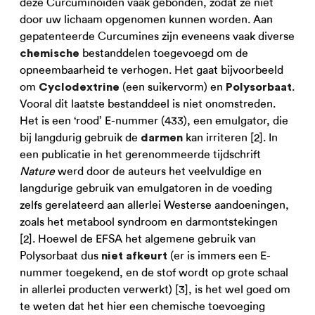
deze Curcuminoïden vaak gebonden, zodat ze niet
door uw lichaam opgenomen kunnen worden. Aan
gepatenteerde Curcumines zijn eveneens vaak diverse
bestanddelen toegevoegd om de
chemische
opneembaarheid te verhogen. Het gaat bijvoorbeeld
om
(een suikervorm) en
.
Cyclodextrine
Polysorbaat
Vooral dit laatste bestanddeel is niet onomstreden.
Het is een ‘rood’ E-nummer (433), een emulgator, die
bij langdurig gebruik de
kan irriteren [2]. In
darmen
een publicatie in het gerenommeerde tijdschrift
Nature
werd door de auteurs het veelvuldige en
langdurige gebruik van emulgatoren in de voeding
zelfs gerelateerd aan allerlei Westerse aandoeningen,
zoals het metabool syndroom en darmontstekingen
[2]. Hoewel de EFSA het algemene gebruik van
Polysorbaat dus
(er is immers een E-
niet afkeurt
nummer toegekend, en de stof wordt op grote schaal
in allerlei producten verwerkt) [3], is het wel goed om
te weten dat het hier een chemische toevoeging