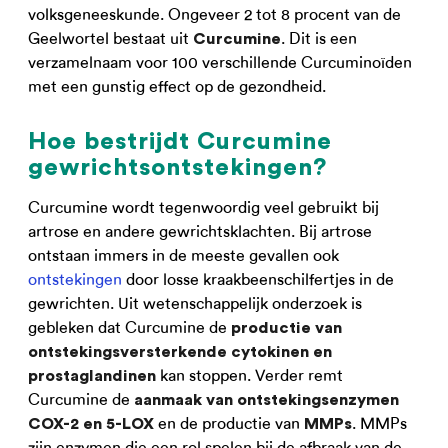
volksgeneeskunde. Ongeveer 2 tot 8 procent van de
Geelwortel bestaat uit
. Dit is een
Curcumine
verzamelnaam voor 100 verschillende Curcuminoïden
met een gunstig effect op de gezondheid.
Hoe bestrijdt Curcumine
gewrichtsontstekingen?
Curcumine wordt tegenwoordig veel gebruikt bij
artrose en andere gewrichtsklachten. Bij artrose
ontstaan immers in de meeste gevallen ook
ontstekingen
door losse kraakbeenschilfertjes in de
gewrichten. Uit wetenschappelijk onderzoek is
gebleken dat Curcumine de
productie van
ontstekingsversterkende cytokinen en
kan stoppen. Verder remt
prostaglandinen
Curcumine de
aanmaak van ontstekingsenzymen
en de productie van
. MMPs
COX-2 en 5-LOX
MMPs
zijn enzymen die een rol spelen bij de afbraak van de