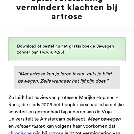
vermindert klachten bij
artrose
Download of bestel nu het
boekje Bewegen
gratis
zonder pijn t.w.v. € 4,95!
“Met artrose kun je leren leven, mits je blijft
bewegen. Zelfs wanneer het lijf pijn doet.”
Zo luidt het advies van professor Marijke Hopman –
Rock, die sinds 2009 het hoogleraarschap lichamelijke
activiteit en gezondheid bij ouderen aan de Vrije
Universiteit te Amsterdam bekleedt.
Meer bewegen
en
minder rusten
kan volgens haar voorkomen dat
chronische pijn
bij
artrose
leidt tot vermindering van