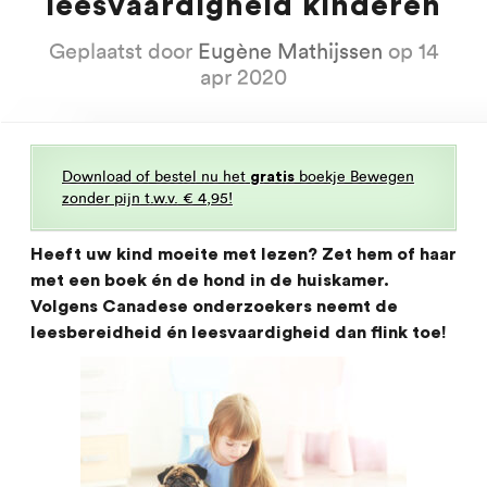
leesvaardigheid kinderen
Geplaatst door
Eugène Mathijssen
op 14
apr 2020
Download of bestel nu het
boekje Bewegen
gratis
zonder pijn t.w.v. € 4,95!
Heeft uw kind moeite met lezen? Zet hem of haar
met een boek én de hond in de huiskamer.
Volgens Canadese onderzoekers neemt de
leesbereidheid én leesvaardigheid dan flink toe!