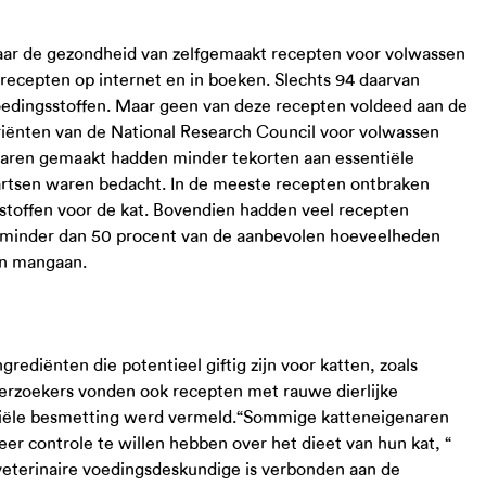
d naar de gezondheid van zelfgemaakt recepten voor volwassen
recepten op internet en in boeken. Slechts 94 daarvan
oedingsstoffen. Maar geen van deze recepten voldeed aan de
iënten van de National Research Council voor volwassen
waren gemaakt hadden minder tekorten aan essentiële
nartsen waren bedacht. In de meeste recepten ontbraken
sstoffen voor de kat. Bovendien hadden veel recepten
e minder dan 50 procent van de aanbevolen hoeveelheden
 en mangaan.
rediënten die potentieel giftig zijn voor katten, zoals
derzoekers vonden ook recepten met rauwe dierlijke
eriële besmetting werd vermeld.“Sommige katteneigenaren
r controle te willen hebben over het dieet van hun kat, “
 veterinaire voedingsdeskundige is verbonden aan de