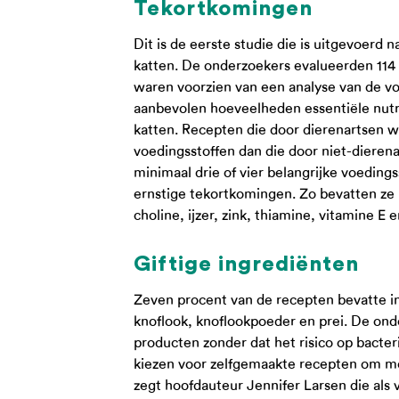
Tekortkomingen
Dit is de eerste studie die is uitgevoer
katten. De onderzoekers evalueerden 114 
waren voorzien van een analyse van de v
aanbevolen hoeveelheden essentiële nutr
katten. Recepten die door dierenartsen 
voedingsstoffen dan die door niet-diere
minimaal drie of vier belangrijke voeding
ernstige tekortkomingen. Zo bevatten z
choline, ijzer, zink, thiamine, vitamine E
Giftige ingrediënten
Zeven procent van de recepten bevatte ing
knoflook, knoflookpoeder en prei. De on
producten zonder dat het risico op bact
kiezen voor zelfgemaakte recepten om mee
zegt hoofdauteur Jennifer Larsen die als