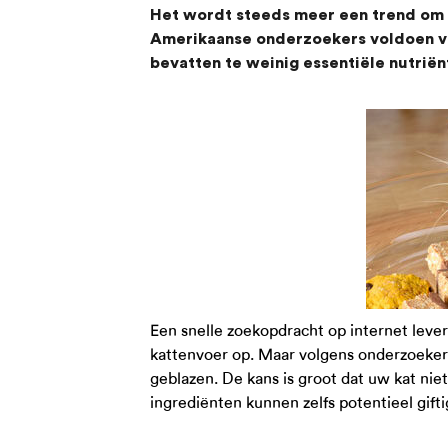
Het wordt steeds meer een trend om z
Amerikaanse onderzoekers voldoen vri
bevatten te weinig essentiële nutriën
Een snelle zoekopdracht op internet lev
kattenvoer op. Maar volgens onderzoekers
geblazen. De kans is groot dat uw kat nie
ingrediënten kunnen zelfs potentieel gifti