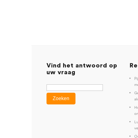
Vind het antwoord op
Re
uw vraag
Pi
mo
G
al
Ho
on
Lu
ve
Oe