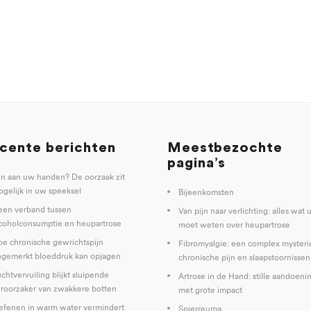
cente berichten
Meestbezochte
pagina’s
jn aan uw handen? De oorzaak zit
gelijk in uw speeksel
Bijeenkomsten
een verband tussen
Van pijn naar verlichting: alles wat 
coholconsumptie en heupartrose
moet weten over heupartrose
e chronische gewrichtspijn
Fibromyalgie: een complex mysteri
gemerkt bloeddruk kan opjagen
chronische pijn en slaapstoornissen
chtvervuiling blijkt sluipende
Artrose in de Hand: stille aandoeni
roorzaker van zwakkere botten
met grote impact
fenen in warm water vermindert
Spierreuma