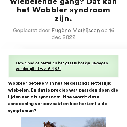
wiebelende gang? Dat kan
het Wobbler syndroom
zijn.
Geplaatst door
Eugène Mathijssen
op 16
dec 2022
Download of bestel nu het
boekje Bewegen
gratis
zonder pijn t.w.v. € 4,95!
Wobbler betekent in het Nederlands letterlijk
wiebelen. En dat is precies wat paarden doen die
lijden aan dit syndroom. Hoe wordt deze
aandoening veroorzaakt en hoe herkent u de
symptomen?