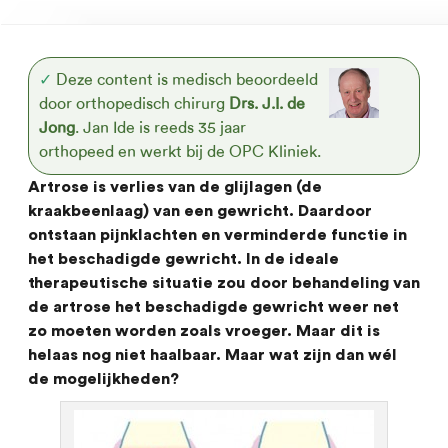
✓
Deze content is medisch beoordeeld
door orthopedisch chirurg
Drs. J.I. de
Jong
. Jan Ide is reeds 35 jaar
orthopeed en werkt bij de OPC Kliniek.
Artrose is verlies van de glijlagen (de
kraakbeenlaag) van een gewricht. Daardoor
ontstaan pijnklachten en verminderde functie in
het beschadigde gewricht. In de ideale
therapeutische situatie zou door behandeling van
de artrose het beschadigde gewricht weer net
zo moeten worden zoals vroeger. Maar dit is
helaas nog niet haalbaar. Maar wat zijn dan wél
de mogelijkheden?